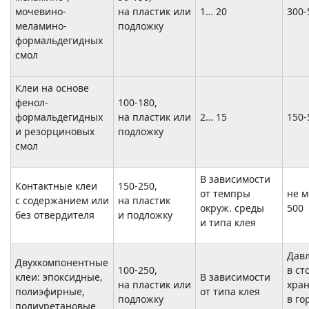
мочевино-
на пластик или
1… 20
300-
меламино-
подложку
формальдегидных
смол
Клеи на основе
фенол-
100-180,
формальдегидных
на пластик или
2… 15
150-
и резорциновых
подложку
смол
В зависимости
Контактные клеи
150-250,
от темпры
не м
с содержанием или
на пластик
окруж. среды
500
без отвердителя
и подложку
и типа клея
Дав
Двухкомпонентные
100-250,
в ст
клеи: эпоксидные,
В зависимости
на пластик или
хра
полиэфирные,
от типа клея
подложку
в го
полиуретановые