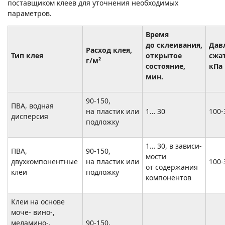
поставщиком клеев для уточнения необходимых
параметров.
Время
до склеивания,
Дав
Расход клея,
Тип клея
открытое
сжа
г/м²
состояние,
кПа
мин.
90-150,
ПВА, водная
на пластик или
1… 30
100-
дисперсия
подложку
1… 30, в зависи-
ПВА,
90-150,
мости
двухкомпонентные
на пластик или
100-
от содержания
клеи
подложку
компонентов
Клеи на основе
моче- вино-,
меламино-,
90-150,