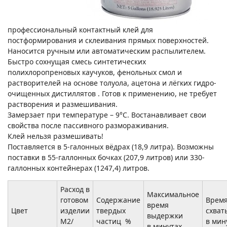
профессиональный контактный клей для
постформирования и склеивания прямых поверхностей.
Наносится ручным или автоматическим распылителем.
Быстро сохнущая смесь синтетических
полихлоропреновых каучуков, фенольных смол и
растворителей на основе толуола, ацетона и лёгких гидро-
очищенных дистиллятов . Готов к применению, не требует
растворения и размешивания.
Замерзает при температуре – 9°С. Востанавливает свои
свойства после пассивного размораживания.
Клей нельзя размешивать!
Поставляется в 5-галонных вёдрах (18,9 литра). Возможны
поставки в 55-галлонных бочках (207,9 литров) или 330-
галлонных контейнерах (1247,4) литров.
Расход в
Максимальное
готовом
Содержание
Врем
время
Цвет
изделии
твердых
схват
выдержки
М2/
частиц %
в мин
в минутах