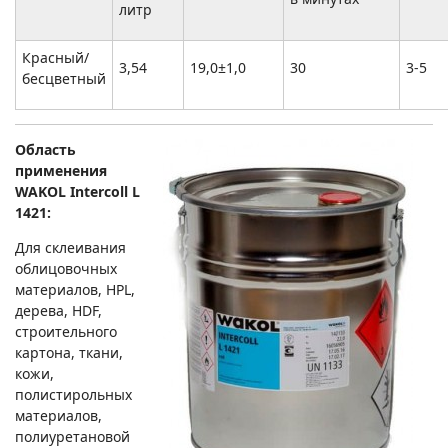
литр
Красный/
3,54
19,0±1,0
30
3-5
бесцветный
Область
применения
WAKOL Intercoll L
1421:
Для склеивания
облицовочных
материалов, HPL,
дерева, HDF,
строительного
картона, ткани,
кожи,
полистирольных
материалов,
полиуретановой