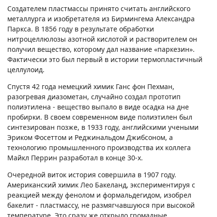
Создателем пластмассы принято считать английского
металлурга и изобретателя из Бирмингема Александра
Паркса. В 1856 году в результате обработки
нитроцеллюлозы азотной кислотой и растворителем он
получил вещество, которому дал название «паркезин».
Фактически это был первый в истории термопластичный
целлулоид.
Спустя 42 года немецкий химик Ганс фон Пехман,
разогревая диазометан, случайно создал прототип
полиэтилена - вещество выпало в виде осадка на дне
пробирки. В своем современном виде полиэтилен был
синтезирован позже, в 1933 году, английскими учеными
Эриком Фосеттом и Реджинальдом Джибсоном, а
технологию промышленного производства их коллега
Майкл Перрин разработал в конце 30-х.
Очередной виток история совершила в 1907 году.
Американский химик Лео Бакеланд, экспериментируя с
реакцией между фенолом и формальдегидом, изобрел
бакелит - пластмассу, не размягчавшуюся при высокой
температуре. Это сразу же открыло громадные