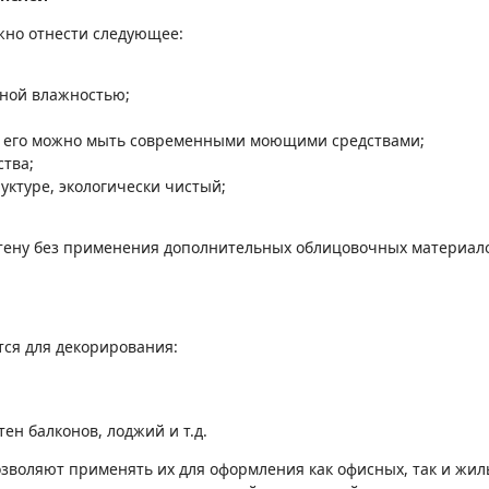
жно отнести следующее:
нной влажностью;
, его можно мыть современными моющими средствами;
ства;
уктуре, экологически чистый;
тену без применения дополнительных облицовочных материало
тся для декорирования:
тен балконов, лоджий и т.д.
зволяют применять их для оформления как офисных, так и жи