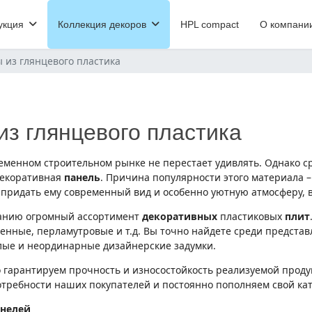
укция
Коллекция декоров
HPL compact
О компани
 из глянцевого пластика
з глянцевого пластика
менном строительном рынке не перестает удивлять. Однако сре
декоративная
панель
. Причина популярности этого материала –
 придать ему современный вид и особенно уютную атмосферу, 
манию огромный ассортимент
декоративных
пластиковых
плит
енные, перламутровые и т.д. Вы точно найдете среди предста
лые и неординарные дизайнерские задумки.
о гарантируем прочность и износостойкость реализуемой прод
отребности наших покупателей и постоянно пополняем свой к
анелей